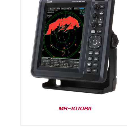
DETAILS
MR-1010RII