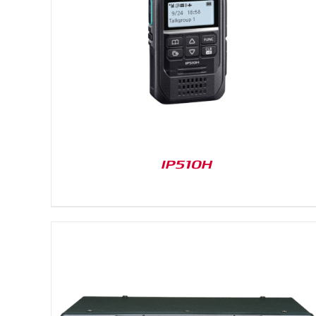
IN DEN WARENKORB
/
DETAILS
IP510H