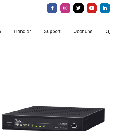
Facebook
Instagram
X
YouTube
LinkedIn
n
Händler
Support
Über uns