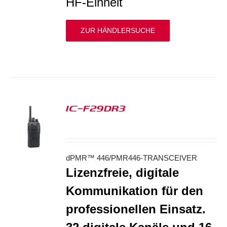
HF-Einheit
ZUR HÄNDLERSUCHE
IC-F29DR3
S
dPMR™ 446/PMR446-TRANSCEIVER
Lizenzfreie, digitale
Kommunikation für den
professionellen Einsatz.