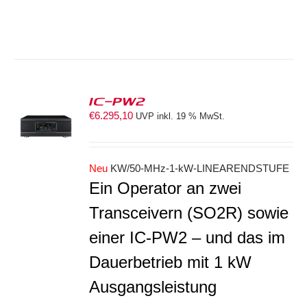
IC-PW2
€
6.295,10
UVP inkl. 19 % MwSt.
S
Neu
KW/50-MHz-1-kW-LINEARENDSTUFE
Ein Operator an zwei
Transceivern (SO2R) sowie
einer IC-PW2 – und das im
Dauerbetrieb mit 1 kW
Ausgangsleistung