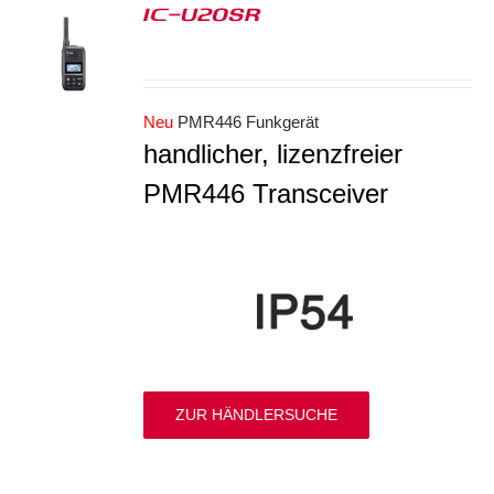
IC-U20SR
S
Neu
PMR446 Funkgerät
handlicher, lizenzfreier
PMR446 Transceiver
ZUR HÄNDLERSUCHE