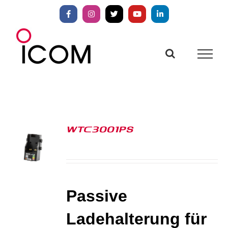
Zum
Inhalt
Facebook
Instagram
X
YouTube
LinkedIn
springen
WTC3001PS
S
Passive
Ladehalterung für