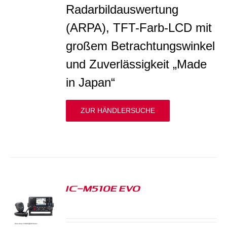
Radarbildauswertung
(ARPA), TFT-Farb-LCD mit
großem Betrachtungswinkel
und Zuverlässigkeit „Made
in Japan“
ZUR HÄNDLERSUCHE
IC-M510E EVO
S