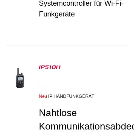
Systemcontroller für Wi-Fi-
Funkgeräte
IP510H
S
Neu
IP HANDFUNKGERÄT
Nahtlose
Kommunikationsabde