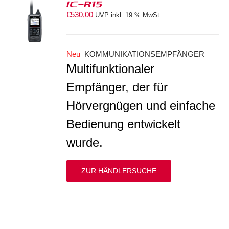
IC-R15
€
530,00
UVP inkl. 19 % MwSt.
S
Neu
KOMMUNIKATIONSEMPFÄNGER
Multifunktionaler
Empfänger, der für
Hörvergnügen und einfache
Bedienung entwickelt
wurde.
ZUR HÄNDLERSUCHE