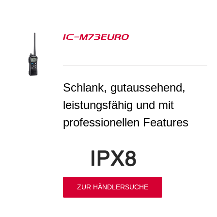
IC-M73EURO
S
Schlank, gutaussehend,
leistungsfähig und mit
professionellen Features
ZUR HÄNDLERSUCHE