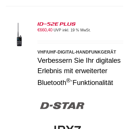
ID-52E PLUS
€
660,40
UVP inkl. 19 % MwSt.
S
VHF/UHF-DIGITAL-HANDFUNKGERÄT
Verbessern Sie Ihr digitales
Erlebnis mit erweiterter
®-
Bluetooth
Funktionalität