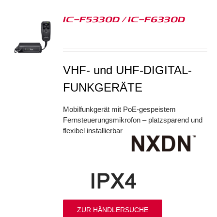
IC-F5330D / IC-F6330D
S
VHF- und UHF-DIGITAL-
FUNKGERÄTE
Mobilfunkgerät mit PoE-gespeistem
Fernsteuerungsmikrofon – platzsparend und
flexibel installierbar
ZUR HÄNDLERSUCHE