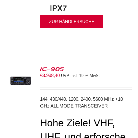
ZUR HÄNDLERSUCHE
IC-905
€
3.998,40
UVP inkl. 19 % MwSt.
S
144, 430/440, 1200, 2400, 5600 MHz +10
GHz ALL MODE TRANSCEIVER
Hohe Ziele! VHF,
UHF, und erforsche