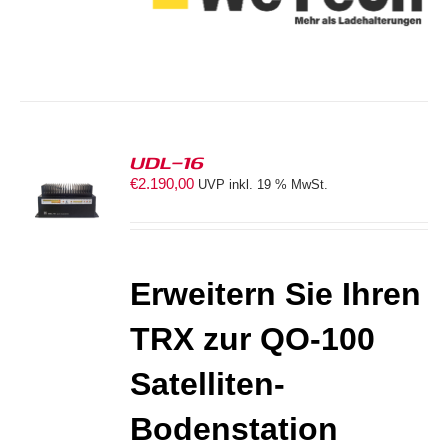
UDL-16
€
2.190,00
UVP inkl. 19 % MwSt.
ORB
S
Erweitern Sie Ihren
TRX zur
QO-100
Satelliten-
Bodenstation