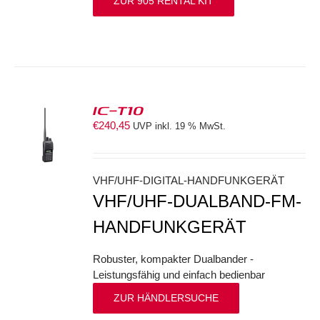
ZUR 905 RENTAL KIT
IC-T10
€
240,45
UVP inkl. 19 % MwSt.
S
VHF/UHF-DIGITAL-HANDFUNKGERÄT
VHF/UHF-DUALBAND-FM-
HANDFUNKGERÄT
Robuster, kompakter Dualbander -
Leistungsfähig und einfach bedienbar
ZUR HÄNDLERSUCHE