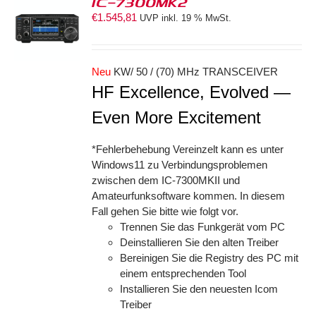
IC-7300MK2
€
1.545,81
UVP inkl. 19 % MwSt.
ORB
S
Neu
KW/ 50 / (70) MHz TRANSCEIVER
HF Excellence, Evolved —
Even More Excitement
*Fehlerbehebung Vereinzelt kann es unter
Windows11 zu Verbindungsproblemen
zwischen dem IC-7300MKII und
Amateurfunksoftware kommen. In diesem
Fall gehen Sie bitte wie folgt vor.
Trennen Sie das Funkgerät vom PC
Deinstallieren Sie den alten Treiber
Bereinigen Sie die Registry des PC mit
einem entsprechenden Tool
Installieren Sie den neuesten Icom
Treiber