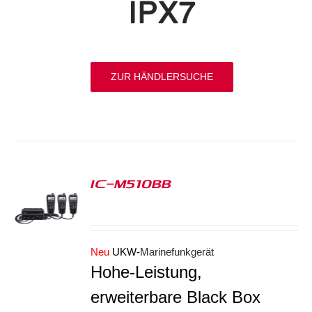
ZUR HÄNDLERSUCHE
IC-M510BB
S
Neu
UKW-
Marinefunkgerät
Hohe-Leistung,
erweiterbare Black Box