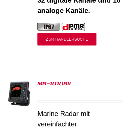
32 digitale Kanäle und 16
analoge Kanäle.
ZUR HÄNDLERSUCHE
MR-1010RII
S
Marine Radar mit
v
ereinfachter