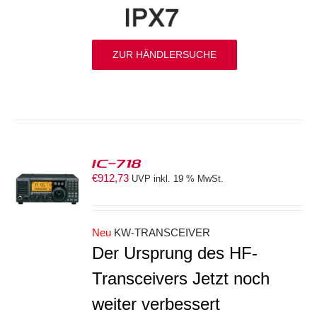
ZUR HÄNDLERSUCHE
IC-718
€
912,73
UVP inkl. 19 % MwSt.
S
Neu
KW-TRANSCEIVER
Der Ursprung des HF-
Transceivers Jetzt noch
weiter verbessert