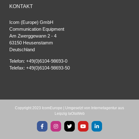
KONTAKT
Icom (Europe) GmbH
Communication Equipment
Am Zwerggewann 2 ‐ 4
63150 Heusenstamm
Deutschland
Telefon: +49(0)6104-98693-0
Telefax: +49(0)6104-98693-50
Copyright 2023 IcomEurope | Umgesetzt von
Internetagentur aus
Leipzig laOlaWeb
Facebook
Instagram
X
YouTube
LinkedIn