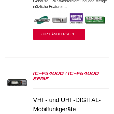
Gehäuse, IP67-wasserdicht und jede Menge
nützliche Features...
ZUR HÄNDLERSUCHE
IC-F5400D / IC-F6400D
SERIE
S
VHF- und UHF-DIGITAL-
Mobilfunkgeräte