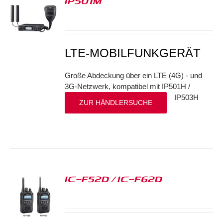
IP501M
S
LTE-MOBILFUNKGERÄT
Große Abdeckung über ein LTE (4G) - und
3G-Netzwerk, kompatibel mit IP501H /
IP503H
ZUR HÄNDLERSUCHE
IC-F52D / IC-F62D
S