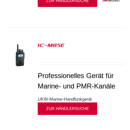
ZUR HÄNDLERSUCHE
IC-M85E
S
Professionelles Gerät für
Marine- und PMR-Kanäle
UKW-Marine-Handfunkgerät
ZUR HÄNDLERSUCHE