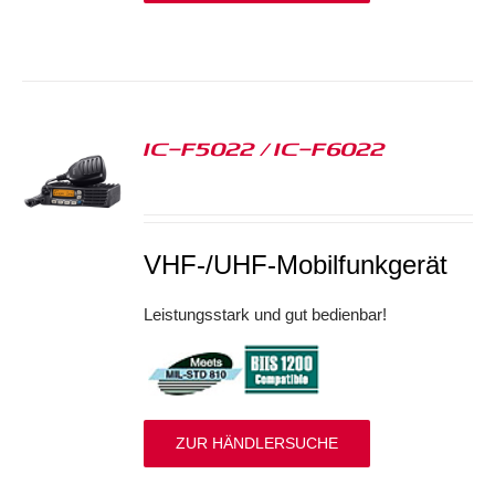
IC-F5022 / IC-F6022
S
VHF-/UHF-Mobilfunkgerät
Leistungsstark und gut bedienbar!
ZUR HÄNDLERSUCHE