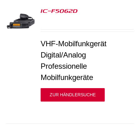
IC-F5062D
S
VHF-Mobilfunkgerät
Digital/Analog
Professionelle
Mobilfunkgeräte
ZUR HÄNDLERSUCHE