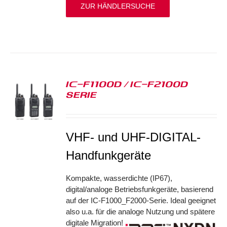
ZUR HÄNDLERSUCHE
IC-F1100D / IC-F2100D
SERIE
S
VHF- und UHF-DIGITAL-
Handfunkgeräte
Kompakte, wasserdichte (IP67),
digital/analoge Betriebsfunkgeräte, basierend
auf der IC-F1000_F2000-Serie. Ideal geeignet
also u.a. für die analoge Nutzung und spätere
digitale Migration!