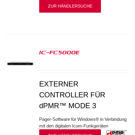
ZUR HÄNDLERSUCHE
IC-FC5000E
S
EXTERNER
CONTROLLER FÜR
dPMR™ MODE 3
Pager-Software für Windows® in Verbindung
mit den digitalen Icom-Funkgeräten