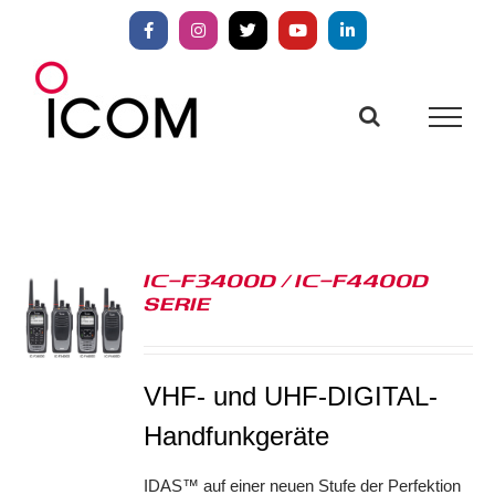
Zum
Inhalt
Facebook
Instagram
X
YouTube
LinkedIn
springen
IC-F3400D / IC-F4400D
SERIE
S
VHF- und UHF-DIGITAL-
Handfunkgeräte
IDAS™ auf einer neuen Stufe der Perfektion