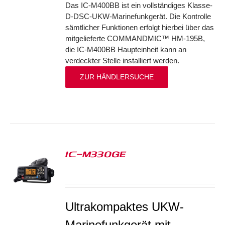
Das IC-M400BB ist ein vollständiges Klasse-
D-DSC-UKW-Marinefunkgerät. Die Kontrolle
sämtlicher Funktionen erfolgt hierbei über das
mitgelieferte COMMANDMIC™ HM-195B,
die IC-M400BB Haupteinheit kann an
verdeckter Stelle installiert werden.
ZUR HÄNDLERSUCHE
IC-M330GE
S
Ultrakompaktes UKW-
Marinefunkgerät mit