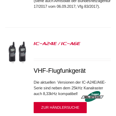
(siehe auch Amtsblatt der Bundesnetzagentur
17/2017 vom 06.09.2017; Vfg 83/2017).
IC-A24E / IC-A6E
S
VHF-Flugfunkgerät
Die aktuellen Versionen der IC-A24E/A6E-
Serie sind neben dem 25kHz Kanalraster
auch 8,33kHz kompatibel!
ZUR HÄNDLERSUCHE