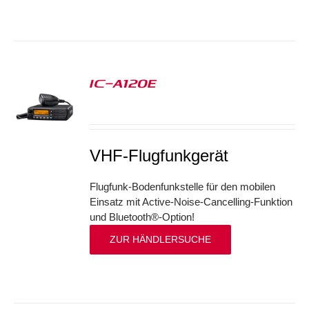
IC-A120E
S
VHF-Flugfunkgerät
Flugfunk-Bodenfunkstelle für den mobilen
Einsatz mit Active-Noise-Cancelling-Funktion
und Bluetooth®-Option!
ZUR HÄNDLERSUCHE