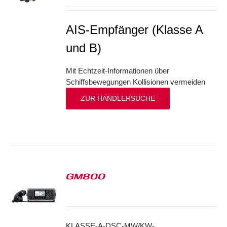
AIS-Empfänger (Klasse A
und B)
Mit Echtzeit-Informationen über
Schiffsbewegungen Kollisionen vermeiden
ZUR HÄNDLERSUCHE
GM800
S
KLASSE-A-DSC-MW/KW-