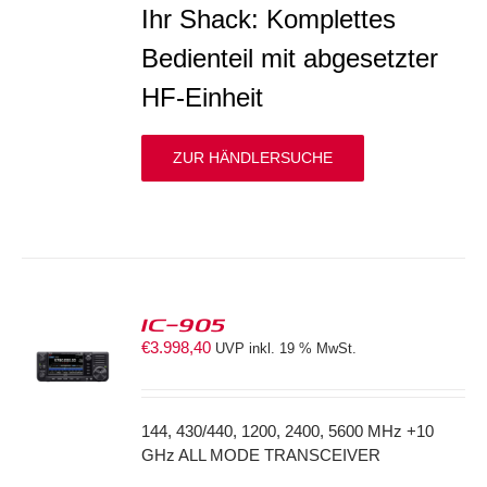
Ihr Shack: Komplettes
Bedienteil mit abgesetzter
HF-Einheit
ZUR HÄNDLERSUCHE
IC-905
€
3.998,40
UVP inkl. 19 % MwSt.
S
144, 430/440, 1200, 2400, 5600 MHz +10
GHz ALL MODE TRANSCEIVER