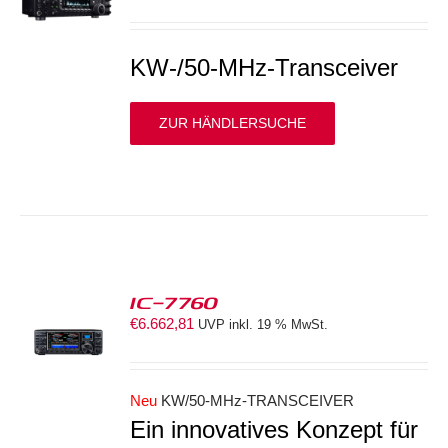
S
KW-/50-MHz-Transceiver
ZUR HÄNDLERSUCHE
IC-7760
€
6.662,81
UVP inkl. 19 % MwSt.
S
Neu
KW/50-MHz-TRANSCEIVER
Ein innovatives Konzept für