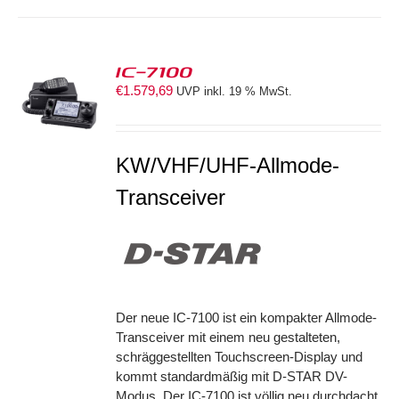
IC-7100
€
1.579,69
UVP inkl. 19 % MwSt.
S
KW/VHF/UHF-Allmode-
Transceiver
Der neue IC-7100 ist ein kompakter Allmode-
Transceiver mit einem neu gestalteten,
schräggestellten Touchscreen-Display und
kommt standardmäßig mit D-STAR DV-
Modus. Der IC-7100 ist völlig neu durchdacht