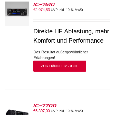
IC-7610
€
4.074,83
UVP inkl. 19 % MwSt.
S
Direkte HF Abtastung, mehr
Komfort und Performance
Das Resultat außergewöhnlicher
Erfahrungen!
ZUR HÄNDLERSUCHE
IC-7700
€
6.307,00
UVP inkl. 19 % MwSt.