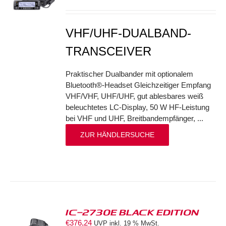
S
VHF/UHF-DUALBAND-
TRANSCEIVER
Praktischer Dualbander mit optionalem
Bluetooth®-Headset Gleichzeitiger Empfang
VHF/VHF, UHF/UHF, gut ablesbares weiß
beleuchtetes LC-Display, 50 W HF-Leistung
bei VHF und UHF, Breitbandempfänger, ...
ZUR HÄNDLERSUCHE
IC-2730E BLACK EDITION
€
376,24
UVP inkl. 19 % MwSt.