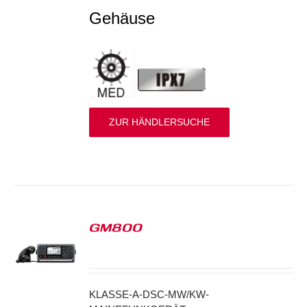
Gehäuse
ZUR HÄNDLERSUCHE
GM800
S
KLASSE-A-DSC-MW/KW-