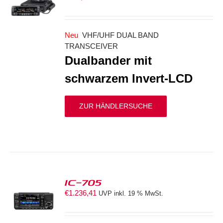
S
Neu
VHF/UHF DUAL BAND
TRANSCEIVER
Dualbander mit
schwarzem Invert-LCD
ZUR HÄNDLERSUCHE
IC-705
€
1.236,41
UVP inkl. 19 % MwSt.
S