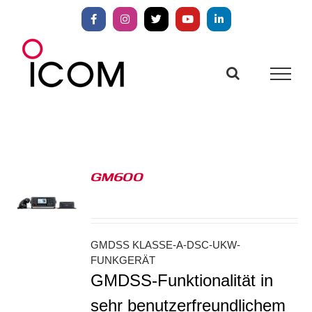
Zum
Inhalt
Facebook
Instagram
X
YouTube
LinkedIn
springen
GM600
S
GMDSS KLASSE-A-DSC-UKW-
FUNKGERÄT
GMDSS-Funktionalität in
sehr benutzerfreundlichem