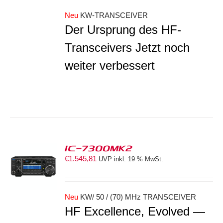
Neu
KW-TRANSCEIVER
Der Ursprung des HF-
Transceivers Jetzt noch
weiter verbessert
IC-7300MK2
€
1.545,81
UVP inkl. 19 % MwSt.
ORB
S
Neu
KW/ 50 / (70) MHz TRANSCEIVER
HF Excellence, Evolved —