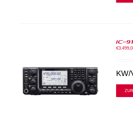
IC-9
€
3.499,
KW/V
ZUR