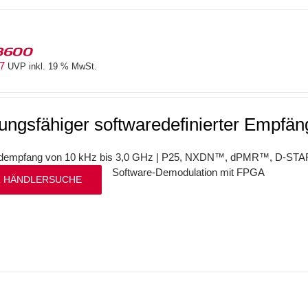
8600
87
UVP inkl. 19 % MwSt.
tungsfähiger softwaredefinierter Empfän
ndempfang von 10 kHz bis 3,0 GHz | P25, NXDN™, dPMR™, D-STAR | 
Software-Demodulation mit FPGA
 HÄNDLERSUCHE