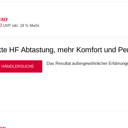
610
83
UVP inkl. 19 % MwSt.
kte HF Abtastung, mehr Komfort und P
Das Resultat außergewöhnlicher Erfahrun
 HÄNDLERSUCHE