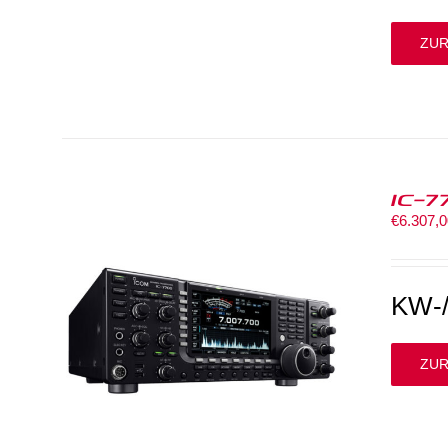
ZUR
IC-7
€
6.307,
KW-/
ZUR