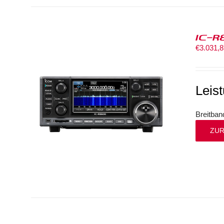
IC-R
€
3.031,
Leis
Breitba
ZUR