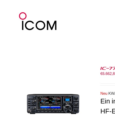
Zum
Inhalt
springen
IC-7
€
6.662,
Neu
KW/
Ein 
HF-E