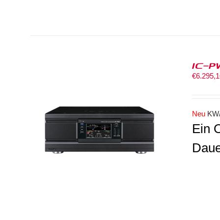
IC-P
€
6.295,
Neu
KW/
Ein 
Daue