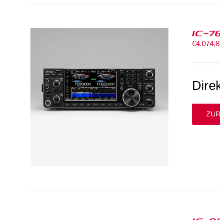
IC-7
€
4.074,
Dire
ZUR