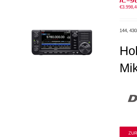
IC-9
€
3.998,
144, 43
Hoh
Mi
ZUR