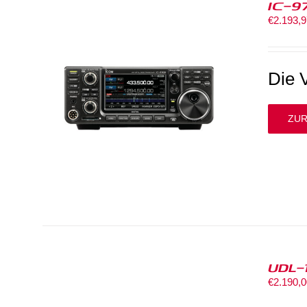
IC-9
€
2.193,
Die 
ZUR
UDL-
€
2.190,