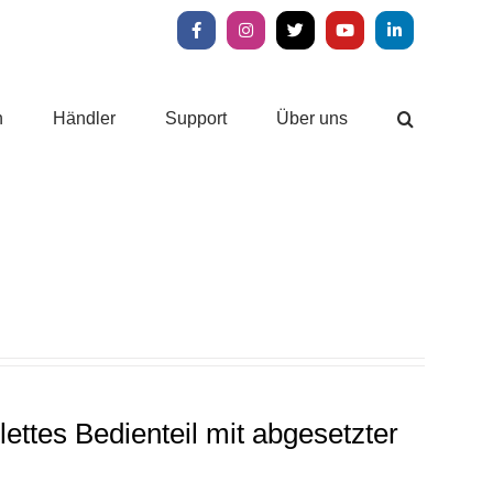
Facebook
Instagram
X
YouTube
LinkedIn
n
Händler
Support
Über uns
ettes Bedienteil mit abgesetzter