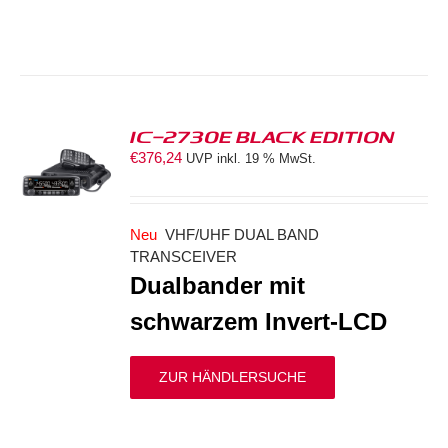
IC-2730E BLACK EDITION
€
376,24
UVP inkl. 19 % MwSt.
S
Neu
VHF/UHF DUAL BAND
TRANSCEIVER
Dualbander mit
schwarzem Invert-LCD
ZUR HÄNDLERSUCHE