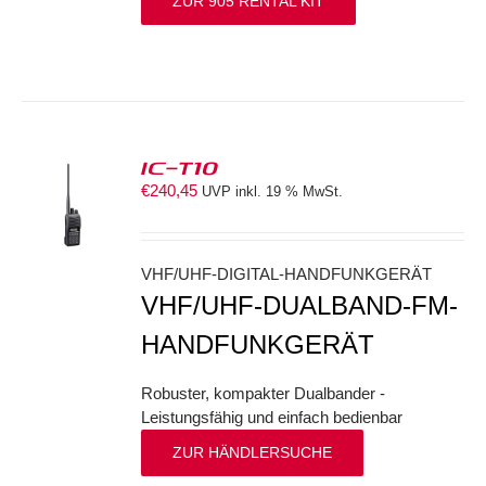
ZUR 905 RENTAL KIT
IC-T10
€
240,45
UVP inkl. 19 % MwSt.
S
VHF/UHF-DIGITAL-HANDFUNKGERÄT
VHF/UHF-DUALBAND-FM-
HANDFUNKGERÄT
Robuster, kompakter Dualbander -
Leistungsfähig und einfach bedienbar
ZUR HÄNDLERSUCHE