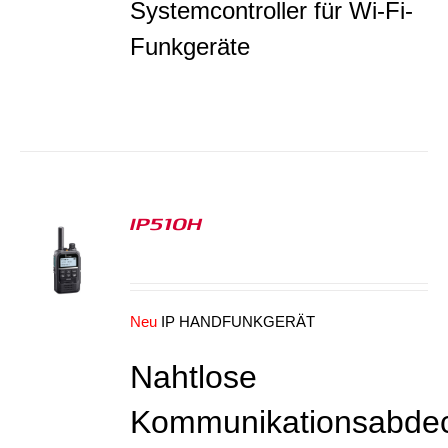
Systemcontroller für Wi-Fi-
Funkgeräte
IP510H
S
Neu
IP HANDFUNKGERÄT
Nahtlose
Kommunikationsabde