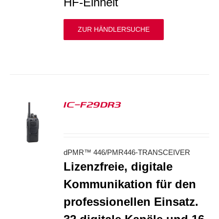
HF-Einheit
ZUR HÄNDLERSUCHE
IC-F29DR3
S
dPMR™ 446/PMR446-TRANSCEIVER
Lizenzfreie, digitale
Kommunikation für den
professionellen Einsatz.