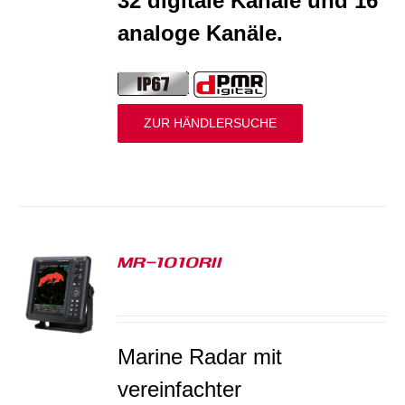
32 digitale Kanäle und 16
analoge Kanäle.
ZUR HÄNDLERSUCHE
MR-1010RII
S
Marine Radar mit
v
ereinfachter