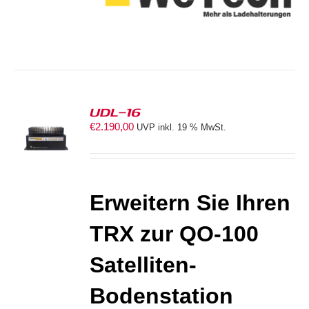
UDL-16
€
2.190,00
UVP inkl. 19 % MwSt.
ORB
S
Erweitern Sie Ihren
TRX zur
QO-100
Satelliten-
Bodenstation