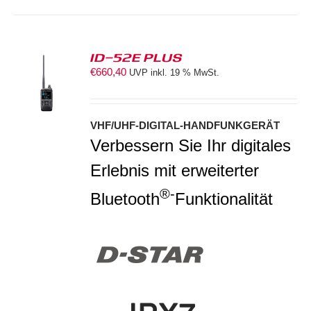
ID-52E PLUS
€
660,40
UVP inkl. 19 % MwSt.
S
VHF/UHF-DIGITAL-HANDFUNKGERÄT
Verbessern Sie Ihr digitales
Erlebnis mit erweiterter
®-
Bluetooth
Funktionalität