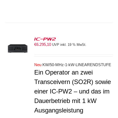
IC-PW2
€
6.295,10
UVP inkl. 19 % MwSt.
S
Neu
KW/50-MHz-1-kW-LINEARENDSTUFE
Ein Operator an zwei
Transceivern (SO2R) sowie
einer IC-PW2 – und das im
Dauerbetrieb mit 1 kW
Ausgangsleistung