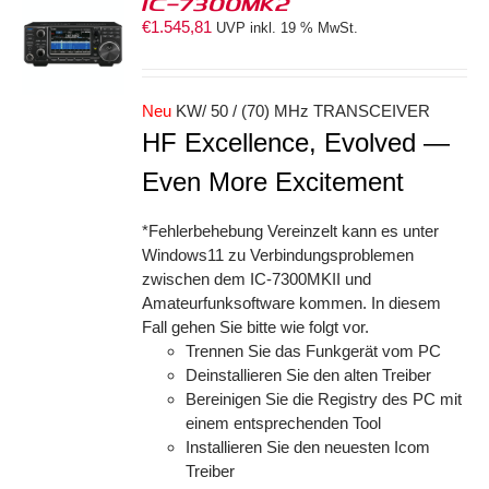
IC-7300MK2
€
1.545,81
UVP inkl. 19 % MwSt.
ORB
S
Neu
KW/ 50 / (70) MHz TRANSCEIVER
HF Excellence, Evolved —
Even More Excitement
*Fehlerbehebung Vereinzelt kann es unter
Windows11 zu Verbindungsproblemen
zwischen dem IC-7300MKII und
Amateurfunksoftware kommen. In diesem
Fall gehen Sie bitte wie folgt vor.
Trennen Sie das Funkgerät vom PC
Deinstallieren Sie den alten Treiber
Bereinigen Sie die Registry des PC mit
einem entsprechenden Tool
Installieren Sie den neuesten Icom
Treiber