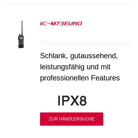
IC-M73EURO
S
Schlank, gutaussehend,
leistungsfähig und mit
professionellen Features
ZUR HÄNDLERSUCHE