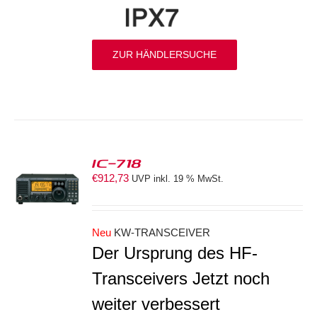
ZUR HÄNDLERSUCHE
IC-718
€
912,73
UVP inkl. 19 % MwSt.
S
Neu
KW-TRANSCEIVER
Der Ursprung des HF-
Transceivers Jetzt noch
weiter verbessert