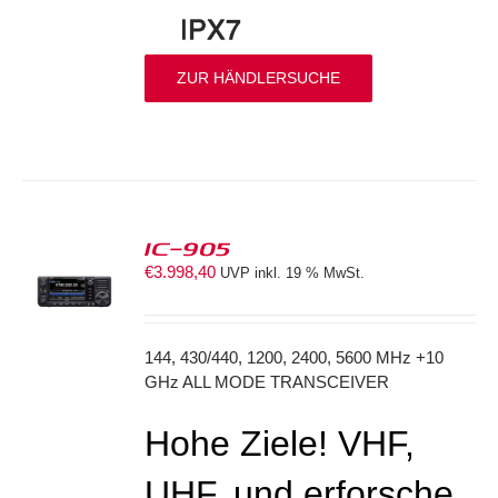
ZUR HÄNDLERSUCHE
IC-905
€
3.998,40
UVP inkl. 19 % MwSt.
S
144, 430/440, 1200, 2400, 5600 MHz +10
GHz ALL MODE TRANSCEIVER
Hohe Ziele! VHF,
UHF, und erforsche