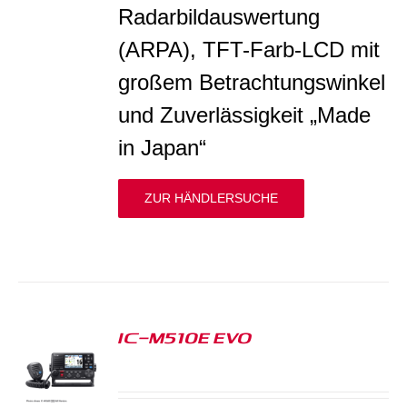
Radarbildauswertung
(ARPA), TFT-Farb-LCD mit
großem Betrachtungswinkel
und Zuverlässigkeit „Made
in Japan“
ZUR HÄNDLERSUCHE
IC-M510E EVO
S