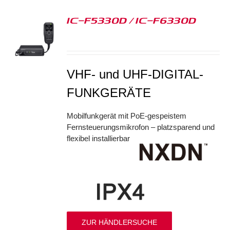
IC-F5330D / IC-F6330D
S
VHF- und UHF-DIGITAL-
FUNKGERÄTE
Mobilfunkgerät mit PoE-gespeistem
Fernsteuerungsmikrofon – platzsparend und
flexibel installierbar
ZUR HÄNDLERSUCHE