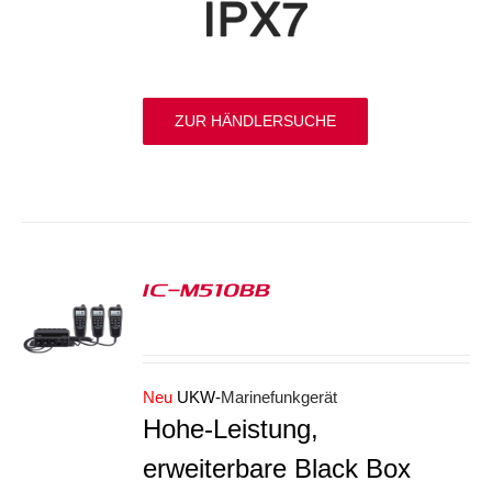
ZUR HÄNDLERSUCHE
IC-M510BB
S
Neu
UKW-
Marinefunkgerät
Hohe-Leistung,
erweiterbare Black Box