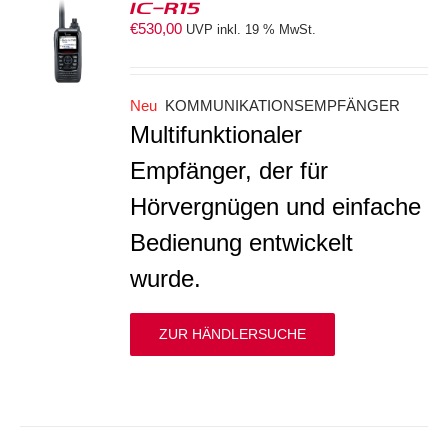
IC-R15
€
530,00
UVP inkl. 19 % MwSt.
S
Neu
KOMMUNIKATIONSEMPFÄNGER
Multifunktionaler
Empfänger, der für
Hörvergnügen und einfache
Bedienung entwickelt
wurde.
ZUR HÄNDLERSUCHE