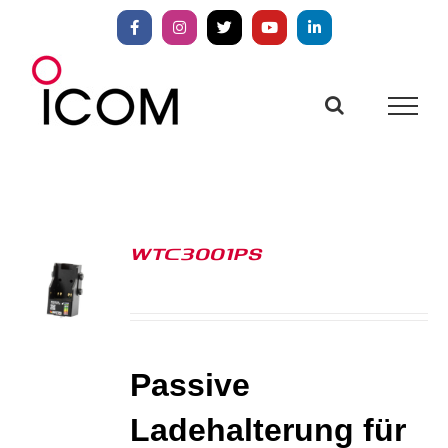
Zum
Inhalt
Facebook
Instagram
X
YouTube
LinkedIn
springen
WTC3001PS
S
Passive
Ladehalterung für