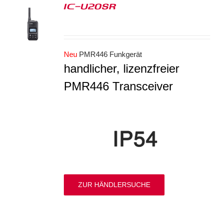
IC-U20SR
S
Neu
PMR446 Funkgerät
handlicher, lizenzfreier
PMR446 Transceiver
ZUR HÄNDLERSUCHE