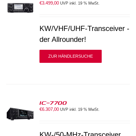
€
3.499,00
UVP inkl. 19 % MwSt.
S
KW/VHF/UHF-Transceiver -
der Allrounder!
ZUR HÄNDLERSUCHE
IC-7700
€
6.307,00
UVP inkl. 19 % MwSt.
S
KW-/50-MHz-Transceiver