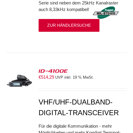
Serie sind neben dem 25kHz Kanalraster
auch 8,33kHz kompatibel!
ZUR HÄNDLERSUCHE
ID-4100E
€
514,29
UVP inkl. 19 % MwSt.
S
VHF/UHF-DUALBAND-
DIGITAL-TRANSCEIVER
Für die digitale Kommunikation - mehr
Möglichkeiten und mehr Komfort Terminal-