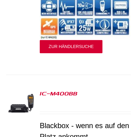
ZUR HÄNDLERSUCHE
IC-M400BB
S
Blackbox - wenn es auf den
Platz ankommt