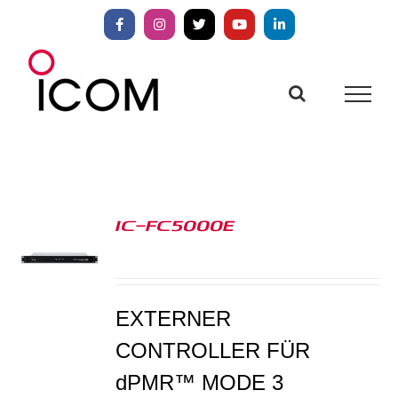
Zum
Inhalt
Facebook
Instagram
X
YouTube
LinkedIn
springen
IC-FC5000E
S
EXTERNER
CONTROLLER FÜR
dPMR™ MODE 3