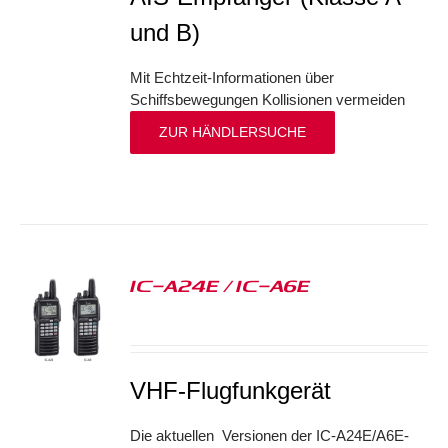
und B)
Mit Echtzeit-Informationen über
Schiffsbewegungen Kollisionen vermeiden
ZUR HÄNDLERSUCHE
IC-A24E / IC-A6E
S
VHF-Flugfunkgerät
Die aktuellen Versionen der IC-A24E/A6E-