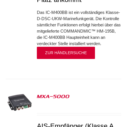
Das IC-M400BB ist ein vollständiges Klasse-
D-DSC-UKW-Marinefunkgerät. Die Kontrolle
sämtlicher Funktionen erfolgt hierbei über das
mitgelieferte COMMANDMIC™ HM-195B,
die IC-M400BB Haupteinheit kann an
verdeckter Stelle installiert werden.
ZUR HÄNDLERSUCHE
MXA-5000
S
AIS-Empfänger (Klasse A