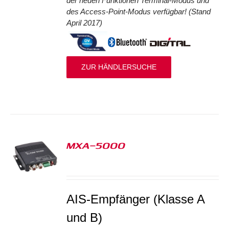
der neuen Funktionen Terminal-Modus und
des Access-Point-Modus verfügbar! (Stand
April 2017)
ZUR HÄNDLERSUCHE
MXA-5000
S
AIS-Empfänger (Klasse A
und B)