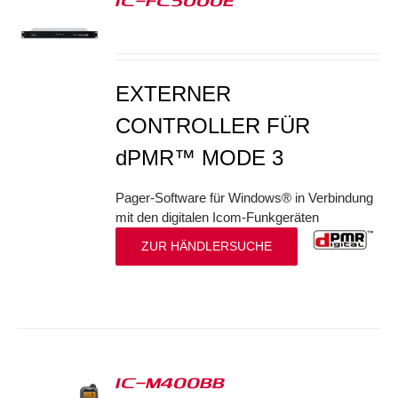
IC-FC5000E
S
EXTERNER
CONTROLLER FÜR
dPMR™ MODE 3
Pager-Software für Windows® in Verbindung
mit den digitalen Icom-Funkgeräten
ZUR HÄNDLERSUCHE
IC-M400BB