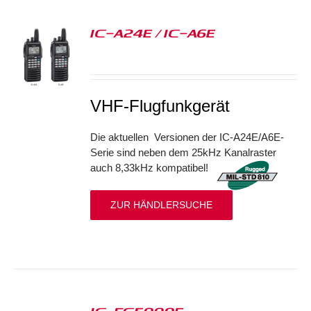
IC-A24E / IC-A6E
S
VHF-Flugfunkgerät
Die aktuellen Versionen der IC-A24E/A6E-
Serie sind neben dem 25kHz Kanalraster
auch 8,33kHz kompatibel!
ZUR HÄNDLERSUCHE