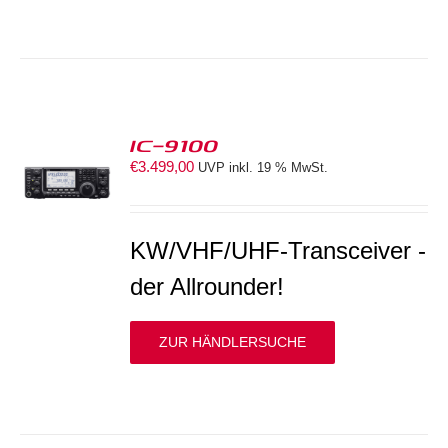
IC-9100
€
3.499,00
UVP inkl. 19 % MwSt.
S
KW/VHF/UHF-Transceiver -
der Allrounder!
ZUR HÄNDLERSUCHE