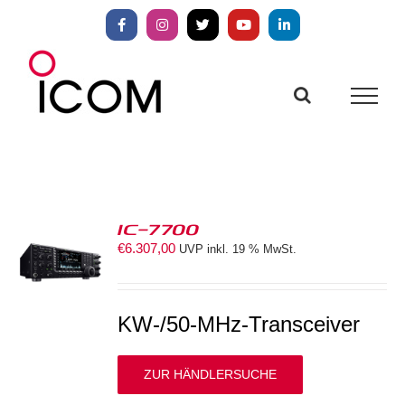
Zum
Inhalt
Facebook
Instagram
X
YouTube
LinkedIn
springen
IC-7700
€
6.307,00
UVP inkl. 19 % MwSt.
S
KW-/50-MHz-Transceiver
ZUR HÄNDLERSUCHE