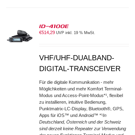
ID-4100E
€
514,29
UVP inkl. 19 % MwSt.
S
VHF/UHF-DUALBAND-
DIGITAL-TRANSCEIVER
Für die digitale Kommunikation - mehr
Möglichkeiten und mehr Komfort Terminal-
Modus und Access-Point-Modus*¹, flexibel
zu installieren, intuitive Bedienung,
Punktmatrix-LC-Display, Bluetooth®, GPS,
Apps für iOS™ und Android™ *¹
In
Deutschland, Österreich und der Schweiz
sind derzeit keine Repeater zur Verwendung