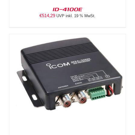
ID-4100E
€
514,29
UVP inkl. 19 % MwSt.