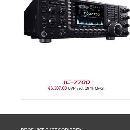
DETAILS
IC-7700
€
6.307,00
UVP inkl. 19 % MwSt.