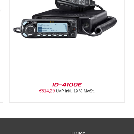
ID-4100E
€
514,29
UVP inkl. 19 % MwSt.