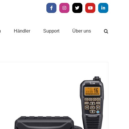
Facebook
Instagram
X
YouTube
LinkedIn
n
Händler
Support
Über uns