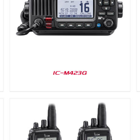
DETAILS
IC-M423G