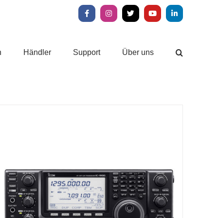
Facebook
Instagram
X
YouTube
LinkedIn
n
Händler
Support
Über uns