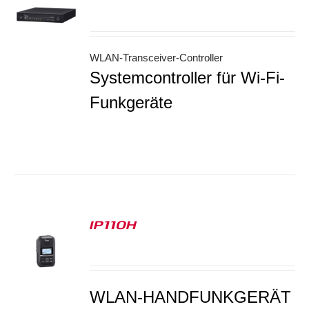
S
WLAN-Transceiver-Controller
Systemcontroller für Wi-Fi-
Funkgeräte
IP110H
S
WLAN-HANDFUNKGERÄT