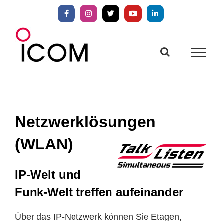
Zum
Inhalt
Facebook
Instagram
X
YouTube
LinkedIn
springen
Netzwerklösungen
(WLAN)
IP-Welt und
Funk-Welt treffen aufeinander
Über das IP-Netzwerk können Sie Etagen,