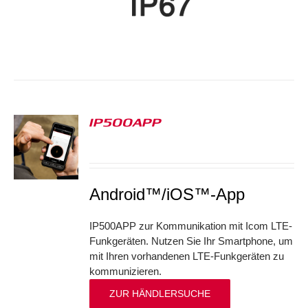
IP500APP
S
Android™/iOS™-App
IP500APP zur Kommunikation mit Icom LTE-
Funkgeräten. Nutzen Sie Ihr Smartphone, um
mit Ihren vorhandenen LTE-Funkgeräten zu
kommunizieren.
ZUR HÄNDLERSUCHE