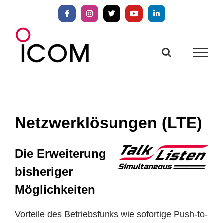
Zum
Inhalt
Facebook
Instagram
X
YouTube
LinkedIn
springen
Netzwerklösungen (LTE)
Die Erweiterung
bisheriger
Möglichkeiten
Vorteile des Betriebsfunks wie sofortige Push-to-