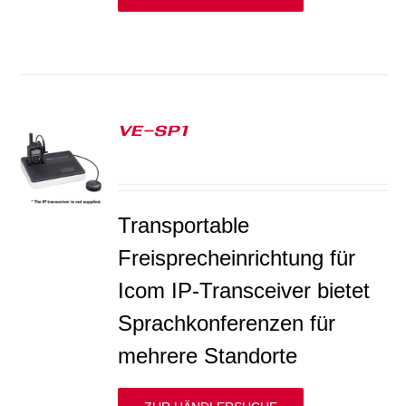
VE-SP1
S
Transportable
Freisprecheinrichtung für
Icom IP-Transceiver bietet
Sprachkonferenzen für
mehrere Standorte