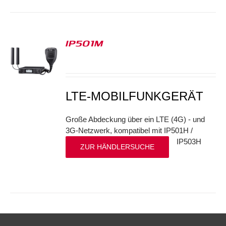
IP501M
S
LTE-MOBILFUNKGERÄT
Große Abdeckung über ein LTE (4G) - und
3G-Netzwerk, kompatibel mit IP501H /
IP503H
ZUR HÄNDLERSUCHE