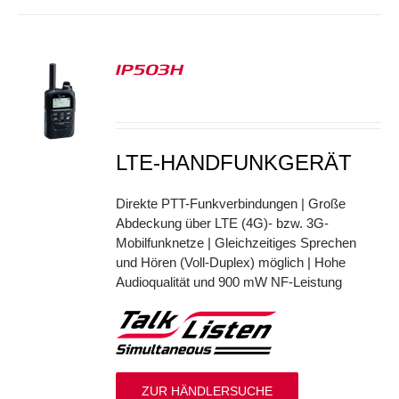
IP503H
S
LTE-HANDFUNKGERÄT
Direkte PTT-Funkverbindungen | Große
Abdeckung über LTE (4G)- bzw. 3G-
Mobilfunknetze | Gleichzeitiges Sprechen
und Hören (Voll-Duplex) möglich | Hohe
Audioqualität und 900 mW NF-Leistung
ZUR HÄNDLERSUCHE