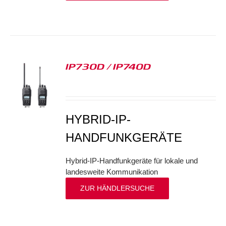
IP730D / IP740D
S
HYBRID-IP-
HANDFUNKGERÄTE
Hybrid-IP-Handfunkgeräte für lokale und
landesweite Kommunikation
ZUR HÄNDLERSUCHE