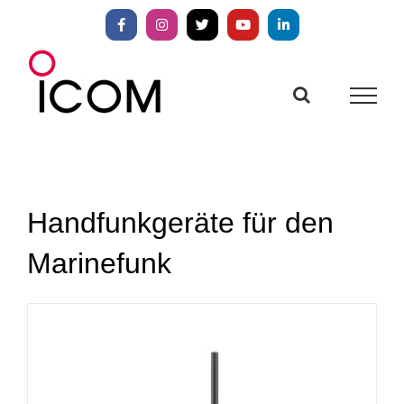
Zum
Inhalt
Facebook
Instagram
X
YouTube
LinkedIn
springen
Handfunkgeräte für den
Marinefunk