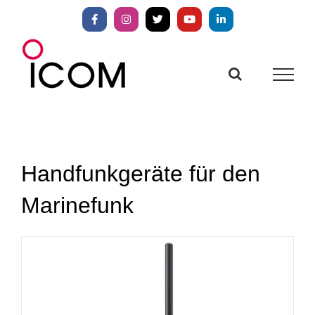
Zum
Inhalt
Facebook
Instagram
X
YouTube
LinkedIn
springen
Handfunkgeräte für den
Marinefunk