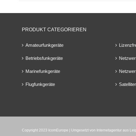
PRODUKT CATEGORIEREN
Amateurfunkgeräte
Lizenzfr
Betriebsfunkgeräte
Netzwer
Marinefunkgeräte
Netzwer
Flugfunkgeräte
Satellit
Copyright 2023 IcomEurope | Umgesetzt von
Internetagentur aus Le