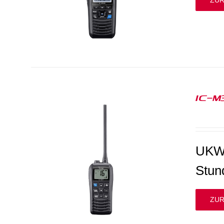
ZUR
IC-M
UKW-
Stun
ZUR