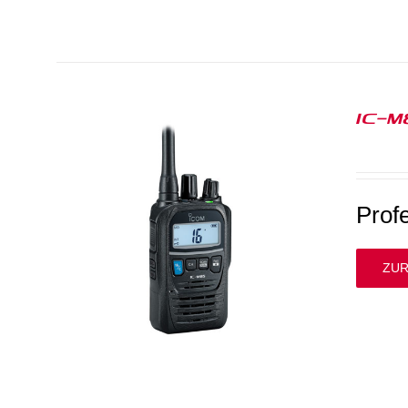
IC-M
Prof
ZUR