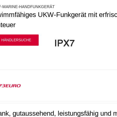
F-MARINE-HANDFUNKGERÄT
immfähiges UKW-Funkgerät mit erfris
teuer
 HÄNDLERSUCHE
73EURO
ank, gutaussehend, leistungsfähig und m