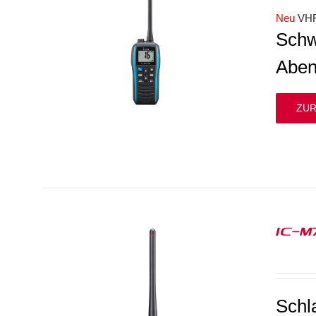
Neu
VH
Schw
Aben
ZUR
IC-M
Schl