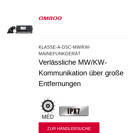
GM800
S
KLASSE-A-DSC-MW/KW-
MAINEFUNKGERÄT
Verlässliche MW/KW-
Kommunikation über große
Entfernungen
ZUR HÄNDLERSUCHE