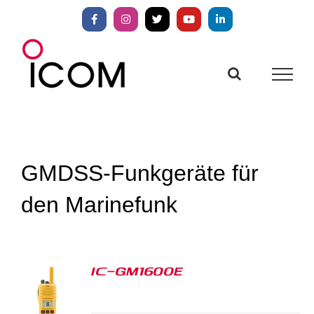
Zum
Inhalt
Facebook
Instagram
X
YouTube
LinkedIn
springen
GMDSS-Funkgeräte für
den Marinefunk
IC-GM1600E
S