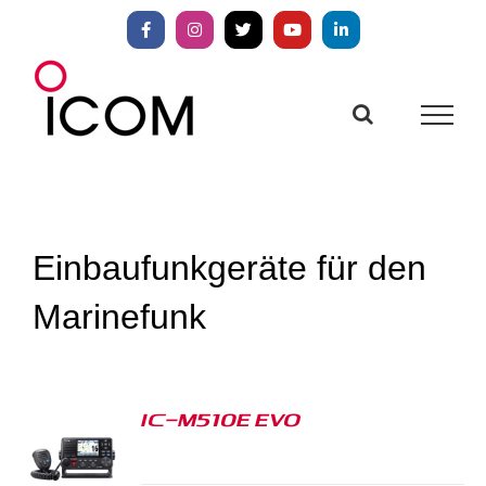
Zum
Inhalt
Facebook
Instagram
X
YouTube
LinkedIn
springen
Einbaufunkgeräte für den
Marinefunk
IC-M510E EVO
S