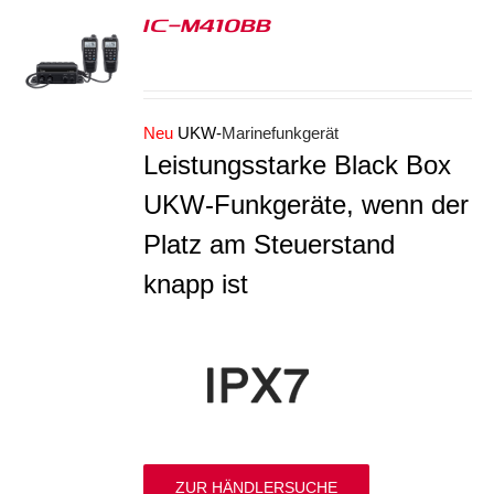
IC-M410BB
S
Neu
UKW-
Marinefunkgerät
Leistungsstarke Black Box
UKW-Funkgeräte, wenn der
Platz am Steuerstand
knapp ist
ZUR HÄNDLERSUCHE