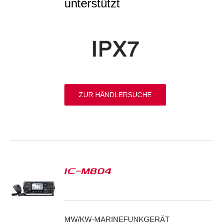
unterstützt
ZUR HÄNDLERSUCHE
IC-M804
S
MW/KW-MARINEFUNKGERÄT