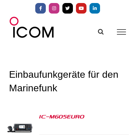
Zum
Inhalt
Facebook
Instagram
X
YouTube
LinkedIn
springen
Einbaufunkgeräte für den
Marinefunk
IC-M605EURO
S