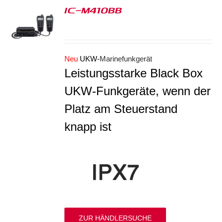
IC-M410BB
S
Neu
UKW-
Marinefunkgerät
Leistungsstarke Black Box
UKW-Funkgeräte, wenn der
Platz am Steuerstand
knapp ist
ZUR HÄNDLERSUCHE