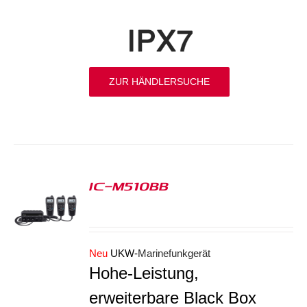
ZUR HÄNDLERSUCHE
IC-M510BB
S
Neu
UKW-
Marinefunkgerät
Hohe-Leistung,
erweiterbare Black Box