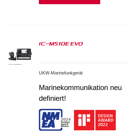
IC-M510E EVO
S
UKW-Marinefunkgerät
Marinekommunikation neu
definiert!