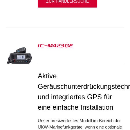
ZUR HÄNDLERSUCHE
IC-M423GE
S
Aktive
Geräuschunterdrückungstechn
und integriertes GPS für
eine einfache Installation
Unser presiwertestes Modell im Bereich der
UKW-Marinefunkgeräte, wenn eine optionale