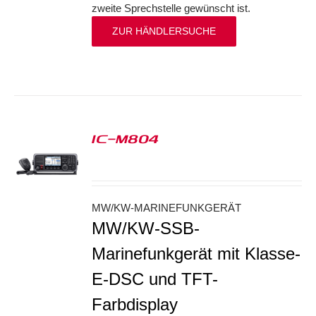
zweite Sprechstelle gewünscht ist.
ZUR HÄNDLERSUCHE
IC-M804
S
MW/KW-MARINEFUNKGERÄT
MW/KW-SSB-
Marinefunkgerät mit Klasse-
E-DSC und TFT-
Farbdisplay