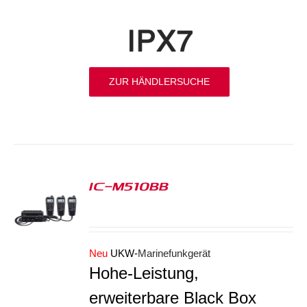
ZUR HÄNDLERSUCHE
IC-M510BB
S
Neu
UKW-
Marinefunkgerät
Hohe-Leistung,
erweiterbare Black Box