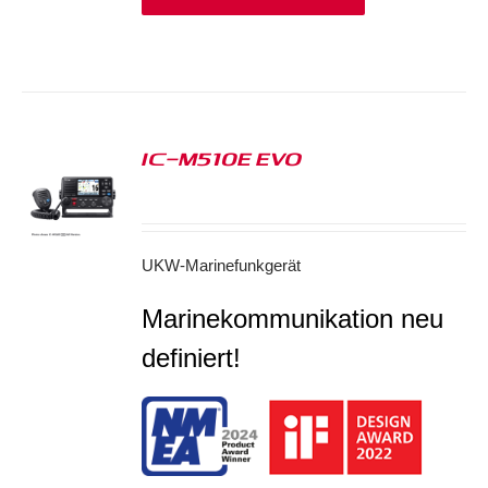
IC-M510E EVO
S
UKW-Marinefunkgerät
Marinekommunikation neu
definiert!