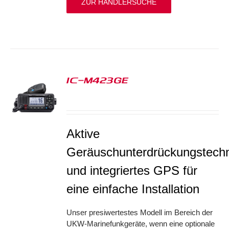
ZUR HÄNDLERSUCHE
IC-M423GE
S
Aktive
Geräuschunterdrückungstechn
und integriertes GPS für
eine einfache Installation
Unser presiwertestes Modell im Bereich der
UKW-Marinefunkgeräte, wenn eine optionale