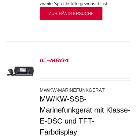
zweite Sprechstelle gewünscht ist.
ZUR HÄNDLERSUCHE
IC-M804
S
MW/KW-MARINEFUNKGERÄT
MW/KW-SSB-
Marinefunkgerät mit Klasse-
E-DSC und TFT-
Farbdisplay