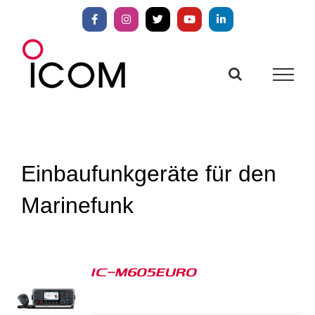
Zum
Inhalt
Facebook
Instagram
X
YouTube
LinkedIn
springen
Einbaufunkgeräte für den
Marinefunk
IC-M605EURO
S