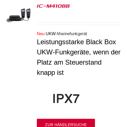
IC-M410BB
S
Neu
UKW-
Marinefunkgerät
Leistungsstarke Black Box
UKW-Funkgeräte, wenn der
Platz am Steuerstand
knapp ist
ZUR HÄNDLERSUCHE