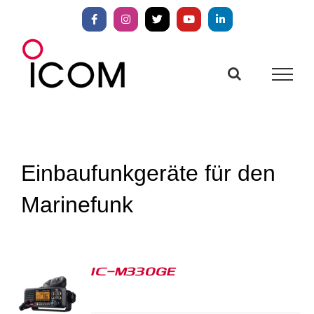
Zum
Inhalt
Facebook
Instagram
X
YouTube
LinkedIn
springen
Einbaufunkgeräte für den
Marinefunk
IC-M330GE
S