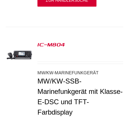
ZUR HÄNDLERSUCHE
IC-M804
S
MW/KW-MARINEFUNKGERÄT
MW/KW-SSB-
Marinefunkgerät mit Klasse-
E-DSC und TFT-
Farbdisplay