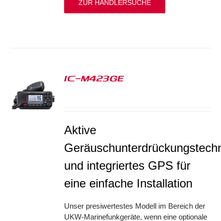
ZUR HÄNDLERSUCHE
IC-M423GE
S
Aktive
Geräuschunterdrückungstechn
und integriertes GPS für
eine einfache Installation
Unser presiwertestes Modell im Bereich der
UKW-Marinefunkgeräte, wenn eine optionale