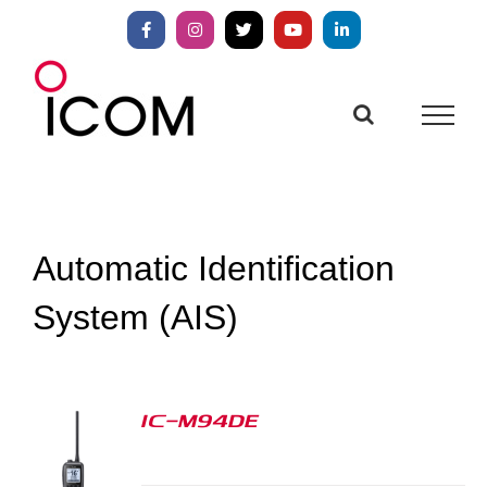
Zum
Inhalt
Facebook
Instagram
X
YouTube
LinkedIn
springen
Automatic Identification
System (AIS)
IC-M94DE
S