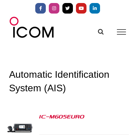
Zum
Inhalt
Facebook
Instagram
X
YouTube
LinkedIn
springen
Automatic Identification
System (AIS)
IC-M605EURO
S