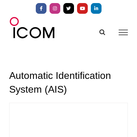
Zum
Inhalt
Facebook
Instagram
X
YouTube
LinkedIn
springen
Automatic Identification
System (AIS)