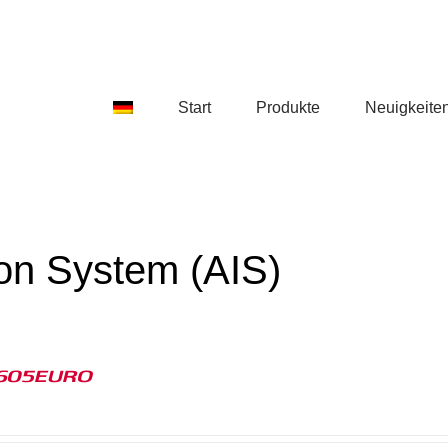
Start
Produkte
Neuigkeite
ion System (AIS)
605EURO