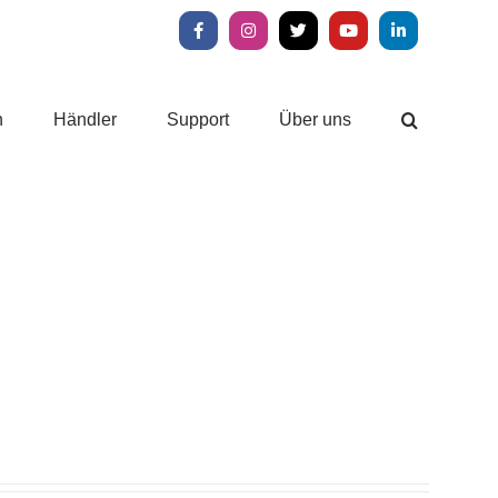
Facebook
Instagram
X
YouTube
LinkedIn
n
Händler
Support
Über uns