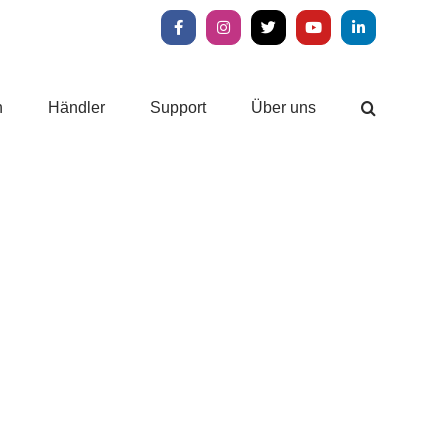
Facebook
Instagram
X
YouTube
LinkedIn
n
Händler
Support
Über uns