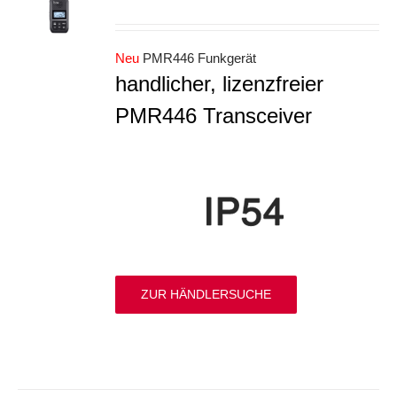
S
Neu
PMR446 Funkgerät
handlicher, lizenzfreier
PMR446 Transceiver
ZUR HÄNDLERSUCHE