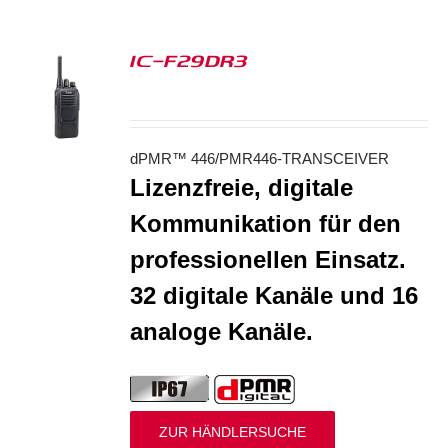
IC-F29DR3
S
dPMR™ 446/PMR446-TRANSCEIVER
Lizenzfreie, digitale
Kommunikation für den
professionellen Einsatz.
32 digitale Kanäle und 16
analoge Kanäle.
ZUR HÄNDLERSUCHE