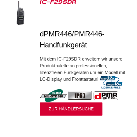
IC-F29SDR
S
dPMR446/PMR446-
Handfunkgerät
Mit dem IC-F29SDR erweitern wir unsere
Produktpalette an professionellen,
lizenzfreien Funkgeräten um ein Modell mit
LC-Display und Fronttastatur!
ZUR HÄNDLERSUCHE