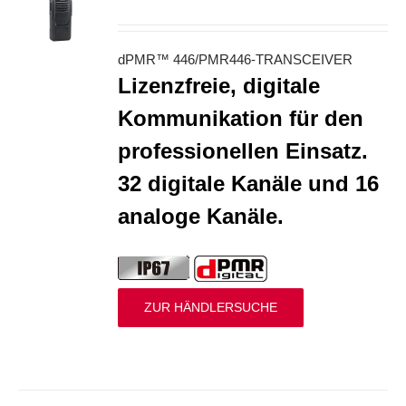
S
dPMR™ 446/PMR446-TRANSCEIVER
Lizenzfreie, digitale
Kommunikation für den
professionellen Einsatz.
32 digitale Kanäle und 16
analoge Kanäle.
ZUR HÄNDLERSUCHE