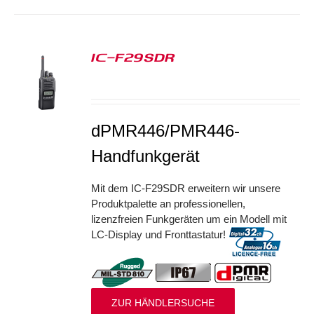
IC-F29SDR
S
dPMR446/PMR446-
Handfunkgerät
Mit dem IC-F29SDR erweitern wir unsere
Produktpalette an professionellen,
lizenzfreien Funkgeräten um ein Modell mit
LC-Display und Fronttastatur!
ZUR HÄNDLERSUCHE