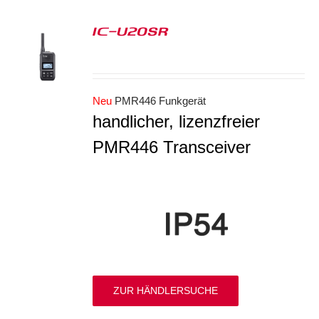
IC-U20SR
S
Neu
PMR446 Funkgerät
handlicher, lizenzfreier
PMR446 Transceiver
ZUR HÄNDLERSUCHE