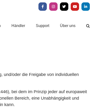
Facebook
Instagram
X
YouTube
LinkedIn
n
Händler
Support
Über uns
 und/oder die Freigabe von individuellen
46), bei dem im Prinzip jeder auf europaweit
onellen Bereich, eine Unabhängigkeit und
in kann.