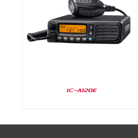
DETAILS
IC-A120E