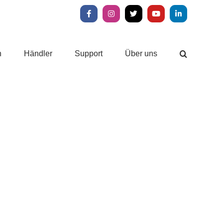
Facebook
Instagram
X
YouTube
LinkedIn
n
Händler
Support
Über uns