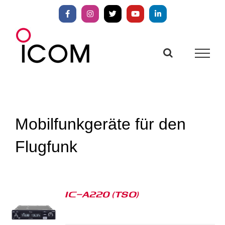
Zum
Inhalt
Facebook
Instagram
X
YouTube
LinkedIn
springen
Mobilfunkgeräte für den
Flugfunk
IC-A220 (TSO)
S