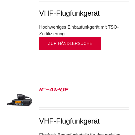
VHF-Flugfunkgerät
Hochwertiges Einbaufunkgerät mit TSO-
Zertifizierung
ZUR HÄNDLERSUCHE
IC-A120E
S
VHF-Flugfunkgerät
Flugfunk-Bodenfunkstelle für den mobilen