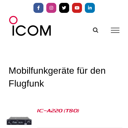
Zum
Inhalt
Facebook
Instagram
X
YouTube
LinkedIn
springen
Mobilfunkgeräte für den
Flugfunk
IC-A220 (TSO)
S