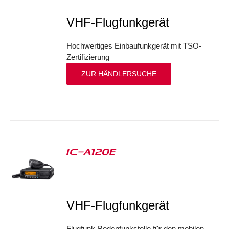
VHF-Flugfunkgerät
Hochwertiges Einbaufunkgerät mit TSO-
Zertifizierung
ZUR HÄNDLERSUCHE
IC-A120E
S
VHF-Flugfunkgerät
Flugfunk-Bodenfunkstelle für den mobilen