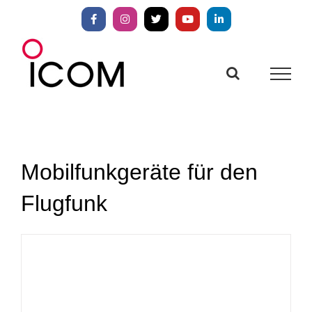
Zum
Inhalt
Facebook
Instagram
X
YouTube
LinkedIn
springen
Mobilfunkgeräte für den
Flugfunk