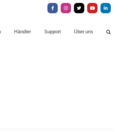
Facebook
Instagram
X
YouTube
LinkedIn
n
Händler
Support
Über uns