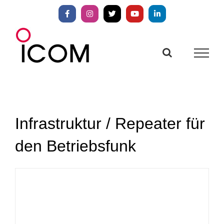
Zum
Inhalt
Facebook
Instagram
X
YouTube
LinkedIn
springen
Infrastruktur / Repeater für
den Betriebsfunk