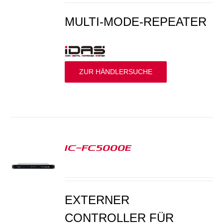
MULTI-MODE-REPEATER
ZUR HÄNDLERSUCHE
IC-FC5000E
S
EXTERNER
CONTROLLER FÜR