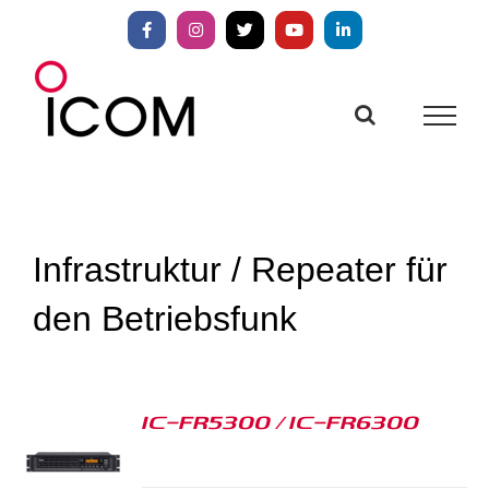
Zum
Inhalt
Facebook
Instagram
X
YouTube
LinkedIn
springen
Infrastruktur / Repeater für
den Betriebsfunk
IC-FR5300 / IC-FR6300
S