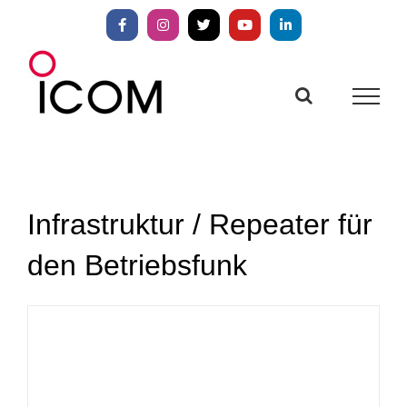
Zum
Inhalt
Facebook
Instagram
X
YouTube
LinkedIn
springen
Infrastruktur / Repeater für
den Betriebsfunk