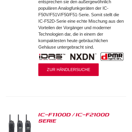
entsprechen sie den außergewöhnlich
populären Analogfunkgeräten der IC-
F50V/F51V/F50/F51-Serie. Somit stellt die
IC-F52D-Serie eine echte Mischung aus den
Vorteilen der Vorgänger und moderner
Technologien dar, die in einem der
kompaktesten heute gebräuchlichen
Gehäuse untergebracht sind.
ZUR HÄNDLERSUCHE
IC-F1100D / IC-F2100D
SERIE
S