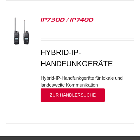
IP730D / IP740D
S
HYBRID-IP-
HANDFUNKGERÄTE
Hybrid-IP-Handfunkgeräte für lokale und
landesweite Kommunikation
ZUR HÄNDLERSUCHE