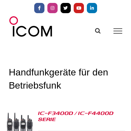
Zum
Inhalt
Facebook
Instagram
X
YouTube
LinkedIn
springen
Handfunkgeräte für den
Betriebsfunk
IC-F3400D / IC-F4400D
SERIE
S