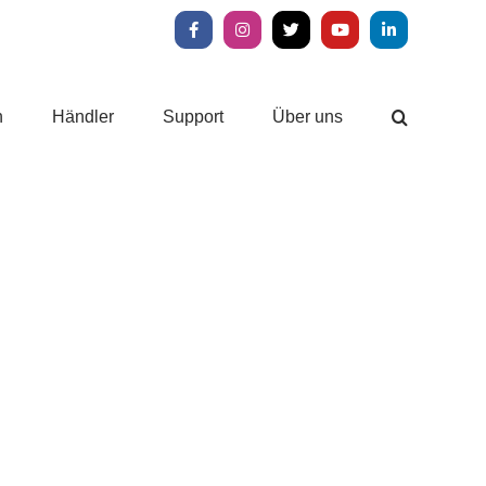
Facebook
Instagram
X
YouTube
LinkedIn
n
Händler
Support
Über uns