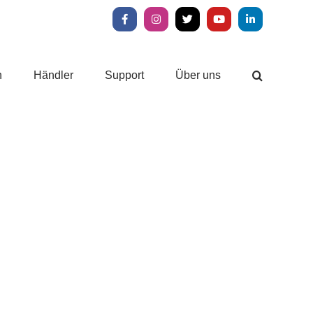
Facebook
Instagram
X
YouTube
LinkedIn
n
Händler
Support
Über uns