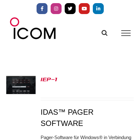
Zum
Inhalt
Facebook
Instagram
X
YouTube
LinkedIn
springen
IEP-1
S
IDAS™ PAGER
SOFTWARE
Pager-Software für Windows® in Verbindung