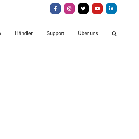
Facebook
Instagram
X
YouTube
LinkedIn
n
Händler
Support
Über uns