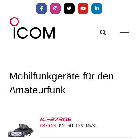
Zum
Inhalt
Facebook
Instagram
X
YouTube
LinkedIn
springen
Mobilfunkgeräte für den
Amateurfunk
IC-2730E
€
376,24
UVP inkl. 19 % MwSt.
S