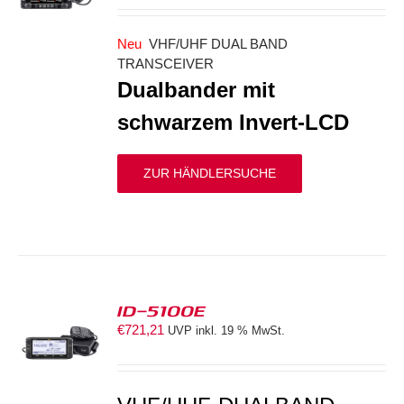
Neu
VHF/UHF DUAL BAND
TRANSCEIVER
Dualbander mit
schwarzem Invert-LCD
ZUR HÄNDLERSUCHE
ID-5100E
€
721,21
UVP inkl. 19 % MwSt.
S