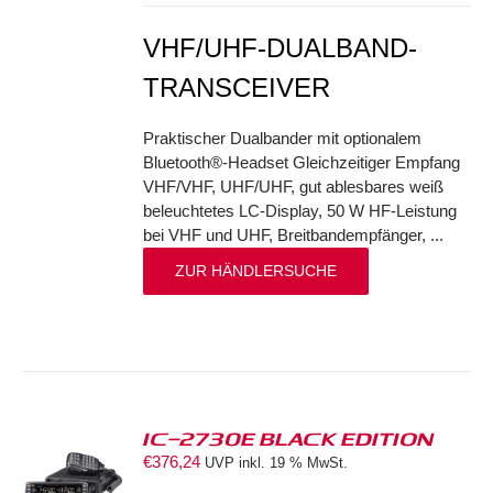
VHF/UHF-DUALBAND-
TRANSCEIVER
Praktischer Dualbander mit optionalem
Bluetooth®-Headset Gleichzeitiger Empfang
VHF/VHF, UHF/UHF, gut ablesbares weiß
beleuchtetes LC-Display, 50 W HF-Leistung
bei VHF und UHF, Breitbandempfänger, ...
ZUR HÄNDLERSUCHE
IC-2730E BLACK EDITION
€
376,24
UVP inkl. 19 % MwSt.
S