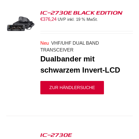
IC-2730E BLACK EDITION
€
376,24
UVP inkl. 19 % MwSt.
S
Neu
VHF/UHF DUAL BAND
TRANSCEIVER
Dualbander mit
schwarzem Invert-LCD
ZUR HÄNDLERSUCHE
IC-2730E