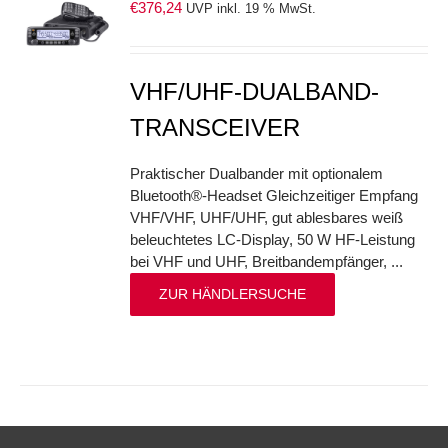
€
376,24
UVP inkl. 19 % MwSt.
S
VHF/UHF-DUALBAND-
TRANSCEIVER
Praktischer Dualbander mit optionalem
Bluetooth®-Headset Gleichzeitiger Empfang
VHF/VHF, UHF/UHF, gut ablesbares weiß
beleuchtetes LC-Display, 50 W HF-Leistung
bei VHF und UHF, Breitbandempfänger, ...
ZUR HÄNDLERSUCHE