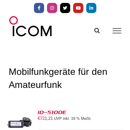
Zum
Inhalt
Facebook
Instagram
X
YouTube
LinkedIn
springen
Mobilfunkgeräte für den
Amateurfunk
ID-5100E
€
721,21
UVP inkl. 19 % MwSt.
S