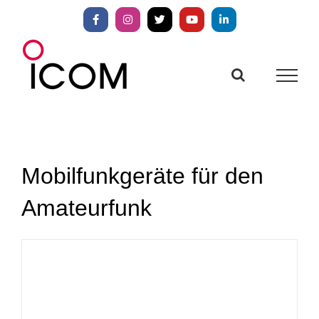
Zum
Inhalt
Facebook
Instagram
X
YouTube
LinkedIn
springen
Mobilfunkgeräte für den
Amateurfunk