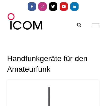
Zum
Inhalt
Facebook
Instagram
X
YouTube
LinkedIn
springen
Handfunkgeräte für den
Amateurfunk