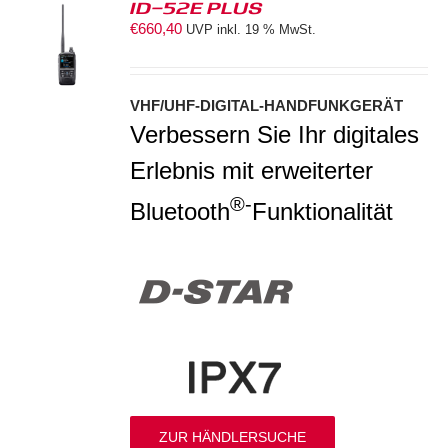
ID-52E PLUS
€
660,40
UVP inkl. 19 % MwSt.
S
VHF/UHF-DIGITAL-HANDFUNKGERÄT
Verbessern Sie Ihr digitales
Erlebnis mit erweiterter
®-
Bluetooth
Funktionalität
ZUR HÄNDLERSUCHE