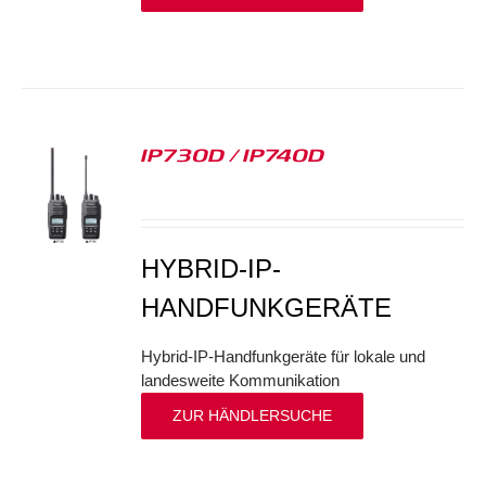
IP730D / IP740D
S
HYBRID-IP-
HANDFUNKGERÄTE
Hybrid-IP-Handfunkgeräte für lokale und
landesweite Kommunikation
ZUR HÄNDLERSUCHE